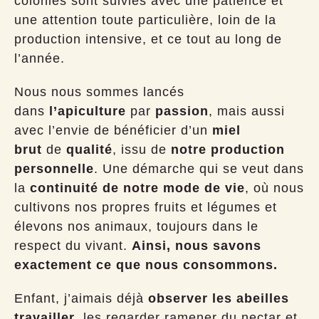
colonies sont suivies avec une patience et
une attention toute particulière, loin de la
production intensive, et ce tout au long de
l’année.
Nous nous sommes lancés
dans
l’apiculture
par
passion
, mais aussi
avec l’envie de bénéficier d’un
miel
brut
de
qualité
, issu de
notre production
personnelle
. Une démarche qui se veut dans
la
continuité de notre mode de vie
, où nous
cultivons nos propres fruits et légumes et
élevons nos animaux, toujours dans le
respect du vivant.
Ainsi, nous savons
exactement ce que nous consommons.
Enfant, j’aimais déjà
observer les abeilles
travailler
, les regarder ramener du nectar et