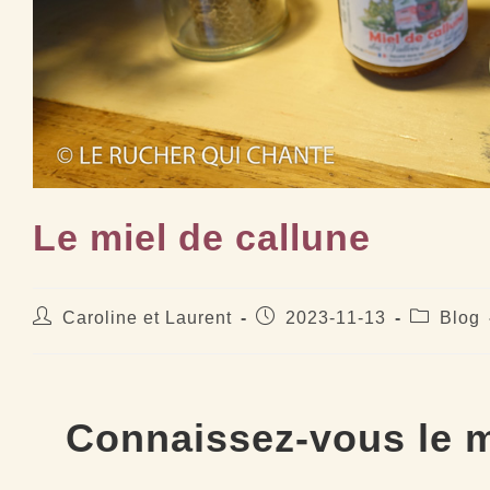
Le miel de callune
Auteur/autrice
Publication
Post
Caroline et Laurent
2023-11-13
Blog
de
publiée :
category:
la
publication :
Connaissez-vous le m