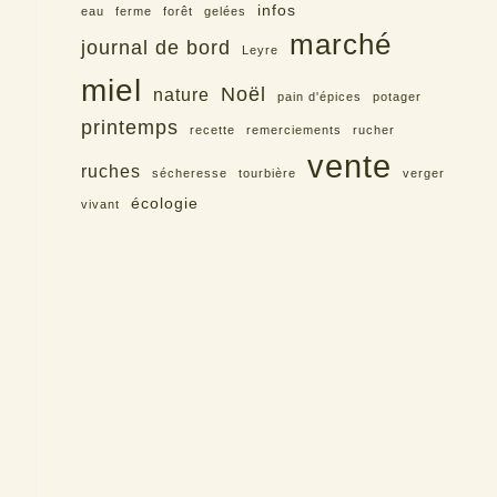
infos
eau
ferme
forêt
gelées
marché
journal de bord
Leyre
miel
Noël
nature
pain d'épices
potager
printemps
recette
remerciements
rucher
vente
ruches
sécheresse
tourbière
verger
écologie
vivant