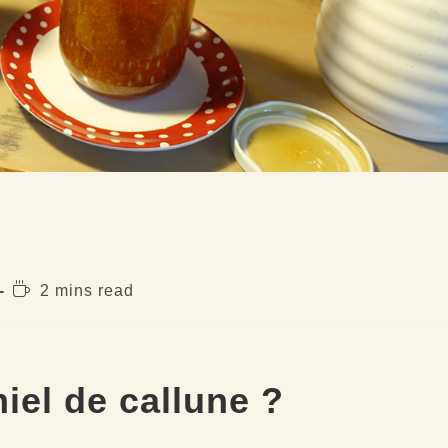
Temps
2 mins read
de
lecture :
iel de callune ?