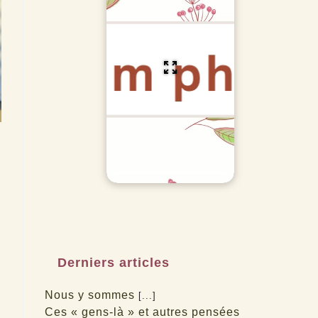
Derniers articles
Nous y sommes
[...]
Ces « gens-là » et autres pensées