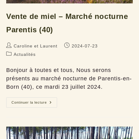
Vente de miel – Marché nocturne
Parentis (40)
Auteur/autrice
Publication
Caroline et Laurent
2024-07-23
de
publiée :
Post
Actualités
la
category:
publication :
Bonjour à toutes et tous, Nous serons
présents au marché nocturne de Parentis-en-
Born (40), ce mardi 23 juillet 2024.
Vente
Continuer la lecture
de
miel
–
Marché
nocturne
Parentis
(40)