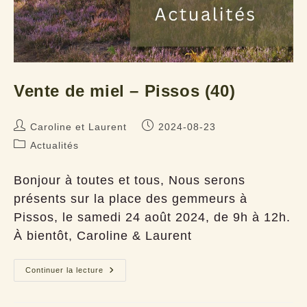
Vente de miel – Pissos (40)
Auteur/autrice
Publication
Caroline et Laurent
2024-08-23
de
publiée :
Post
Actualités
la
category:
publication :
Bonjour à toutes et tous, Nous serons
présents sur la place des gemmeurs à
Pissos, le samedi 24 août 2024, de 9h à 12h.
À bientôt, Caroline & Laurent
Vente
Continuer la lecture
de
miel
–