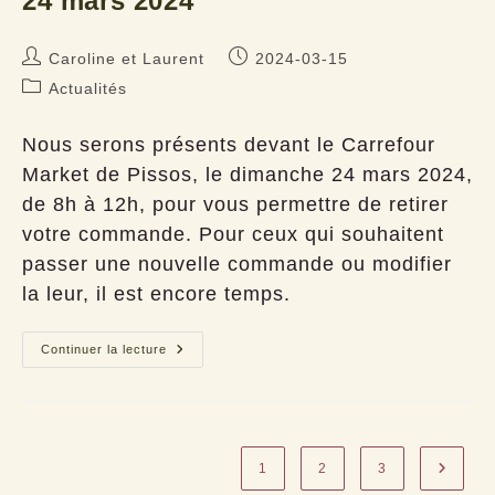
24 mars 2024
Auteur/autrice
Publication
Caroline et Laurent
2024-03-15
de
publiée :
Post
Actualités
la
category:
publication :
Nous serons présents devant le Carrefour
Market de Pissos, le dimanche 24 mars 2024,
de 8h à 12h, pour vous permettre de retirer
votre commande. Pour ceux qui souhaitent
passer une nouvelle commande ou modifier
la leur, il est encore temps.
Vente
Continuer la lecture
et
retrait
de
commandes,
le
24
mars
1
2
3
Aller à
2024