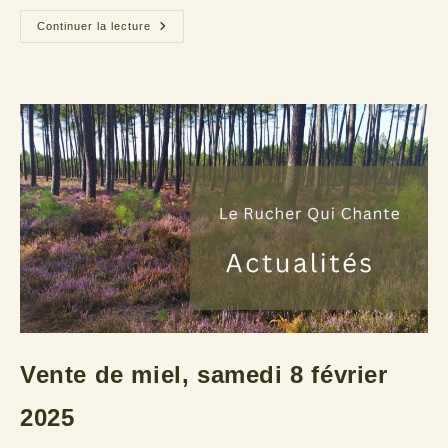
Vente
Continuer la lecture
au
Bric
à
brac
(33)
Vente de miel, samedi 8 février
2025