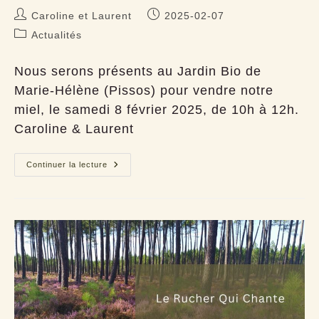
Auteur/autrice
Publication
Caroline et Laurent
2025-02-07
de
publiée :
Post
Actualités
la
category:
publication :
Nous serons présents au Jardin Bio de
Marie-Hélène (Pissos) pour vendre notre
miel, le samedi 8 février 2025, de 10h à 12h.
Caroline & Laurent
Vente
Continuer la lecture
de
miel,
samedi
8
février
2025