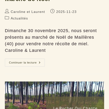
Auteur/autrice
Publication
Caroline et Laurent
2025-11-23
de
publiée :
Post
Actualités
la
category:
publication :
Dimanche 30 novembre 2025, nous seront
présents au marché de Noël de Maillères
(40) pour vendre notre récolte de miel.
Caroline & Laurent
Marché
Continuer la lecture
de
Noël