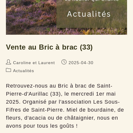
Vente au Bric à brac (33)
Auteur/autrice
Publication
Caroline et Laurent
2025-04-30
de
publiée :
Post
Actualités
la
category:
publication :
Retrouvez-nous au Bric à brac de Saint-
Pierre-d'Aurillac (33), le mercredi 1er mai
2025. Organisé par l'association Les Sous-
Fifres de Saint-Pierre. Miel de bourdaine, de
fleurs, d'acacia ou de châtaignier, nous en
avons pour tous les goûts !