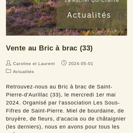
Vente au Bric à brac (33)
Auteur/autrice
Publication
Caroline et Laurent
2024-05-01
de
publiée :
Post
Actualités
la
category:
publication :
Retrouvez-nous au Bric à brac de Saint-
Pierre-d'Aurillac (33), le mercredi 1er mai
2024. Organisé par l'association Les Sous-
Fifres de Saint-Pierre. Miel de bourdaine, de
bruyère, de fleurs, d'acacia ou de châtaignier
(les derniers), nous en avons pour tous les