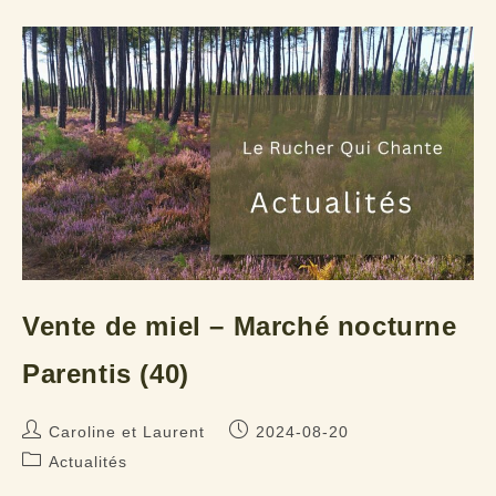
Pissos
(40)
Vente de miel – Marché nocturne
Parentis (40)
Auteur/autrice
Publication
Caroline et Laurent
2024-08-20
de
publiée :
Post
Actualités
la
category: