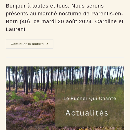
publication :
Bonjour à toutes et tous, Nous serons
présents au marché nocturne de Parentis-en-
Born (40), ce mardi 20 août 2024. Caroline et
Laurent
Vente
Continuer la lecture
de
miel
–
Marché
nocturne
Parentis
(40)