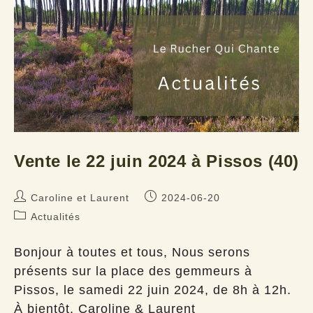
Vente le 22 juin 2024 à Pissos (40)
Auteur/autrice
Publication
Caroline et Laurent
2024-06-20
de
publiée :
Post
Actualités
la
category:
publication :
Bonjour à toutes et tous, Nous serons
présents sur la place des gemmeurs à
Pissos, le samedi 22 juin 2024, de 8h à 12h.
À bientôt, Caroline & Laurent