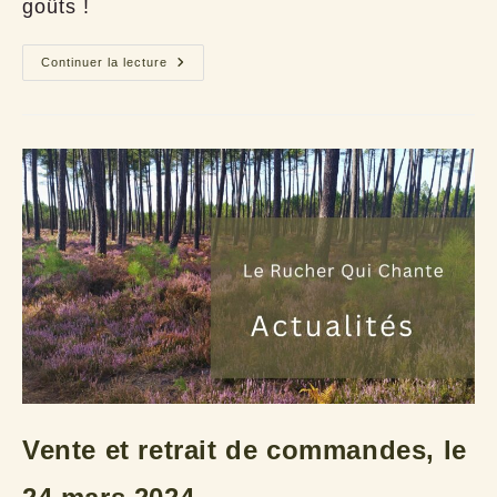
goûts !
Vente
Continuer la lecture
au
Bric
à
brac
(33)
Vente et retrait de commandes, le