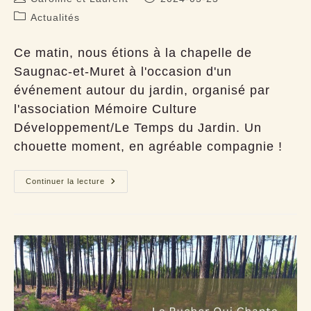
de
publiée :
Post
Actualités
la
category:
publication :
Ce matin, nous étions à la chapelle de
Saugnac-et-Muret à l'occasion d'un
événement autour du jardin, organisé par
l'association Mémoire Culture
Développement/Le Temps du Jardin. Un
chouette moment, en agréable compagnie !
Vente
Continuer la lecture
à
Saugnac
(40)