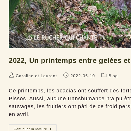
2022, Un printemps entre gelées e
Auteur/autrice
Publication
Post
Caroline et Laurent
2022-06-10
Blog
de
publiée :
category:
la
Ce printemps, les acacias ont souffert des for
publication :
Pissos. Aussi, aucune transhumance n’a pu êt
sauvages, les fruitiers ont pâti de ce froid per
en avril.
2022,
Continuer la lecture