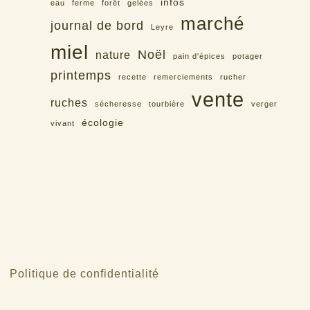
infos
eau
ferme
forêt
gelées
marché
journal de bord
Leyre
miel
Noël
nature
pain d'épices
potager
printemps
recette
remerciements
rucher
vente
ruches
sécheresse
tourbière
verger
écologie
vivant
Politique de confidentialité