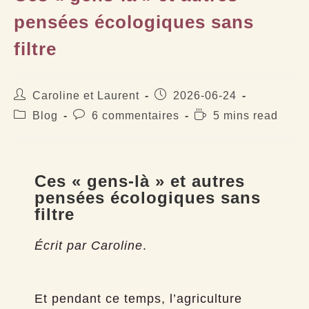
pensées écologiques sans
filtre
Auteur/autrice
Publication
Caroline et Laurent
2026-06-24
de
publiée :
Post
Commentaires
Temps
Blog
6 commentaires
5 mins read
la
category:
de
de
publication :
la
lecture :
publication :
Ces « gens-là » et autres
pensées écologiques sans
filtre
Écrit par Caroline
.
Et pendant ce temps, l’agriculture