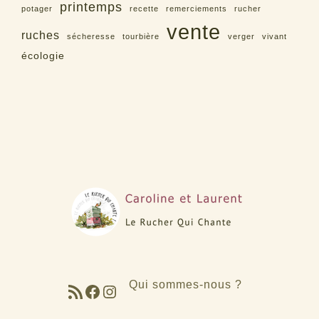
printemps
potager
recette
remerciements
rucher
vente
ruches
sécheresse
tourbière
verger
vivant
écologie
Qui sommes-nous ?
Flux RSS
Facebook
Instagram