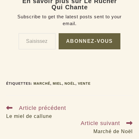
En savoir plus sur Le Rucher
Qui Chante
Subscribe to get the latest posts sent to your
email.
Saisissez votre adresse e-mail…
ABONNEZ-VOUS
ÉTIQUETTES
:
MARCHÉ
,
MIEL
,
NOËL
,
VENTE
Read
Article précédent
more
articles
Le miel de callune
Article suivant
Marché de Noël