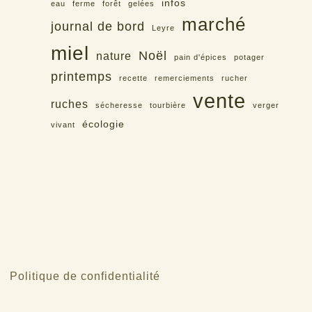
infos
eau
ferme
forêt
gelées
marché
journal de bord
Leyre
miel
Noël
nature
pain d'épices
potager
printemps
recette
remerciements
rucher
vente
ruches
sécheresse
tourbière
verger
écologie
vivant
Politique de confidentialité