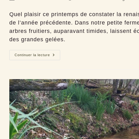
de
publiée :
category:
la
Quel plaisir ce printemps de constater la renai
publication :
de l’année précédente. Dans notre petite ferm
arbres fruitiers, auparavant timides, laissent é
des grandes gelées.
2023,
Continuer la lecture
Un
printemps
magnifique