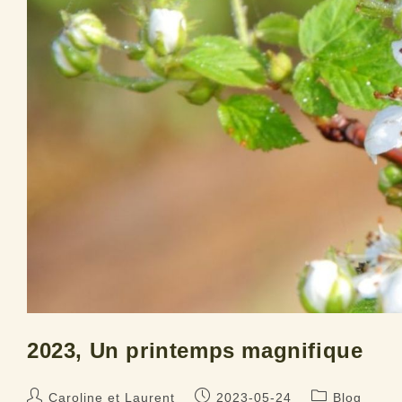
2023, Un printemps magnifique
Auteur/autrice
Publication
Post
Caroline et Laurent
2023-05-24
Blog