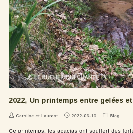
2022, Un printemps entre gelées e
Auteur/autrice
Publication
Post
Caroline et Laurent
2022-06-10
Blog
de
publiée :
category:
la
Ce printemps, les acacias ont souffert des for