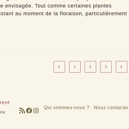
re envisagée. Tout comme certaines plantes
sistant au moment de la floraison, particulièrement
Go to the previous page
1
2
3
4
Qui sommes-nous ?
Nous contacter
Flux RSS
Facebook
Instagram