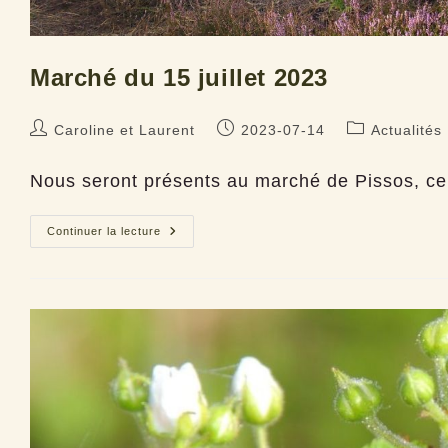
Marché du 15 juillet 2023
Auteur/autrice
Publication
Post
Caroline et Laurent
2023-07-14
Actualités
de
publiée :
category:
la
Nous seront présents au marché de Pissos, ce 
publication :
Marché
Continuer la lecture
du
15
juillet
2023