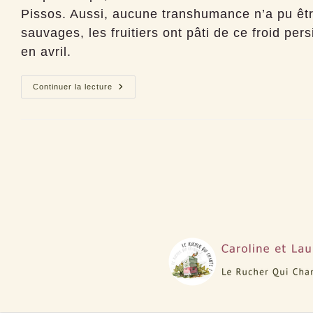
publication :
Pissos. Aussi, aucune transhumance n’a pu êt
sauvages, les fruitiers ont pâti de ce froid per
en avril.
2022,
Continuer la lecture
Un
printemps
entre
gelées
et
sécheresse