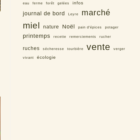
infos
eau
ferme
forêt
gelées
marché
journal de bord
Leyre
miel
Noël
nature
pain d'épices
potager
printemps
recette
remerciements
rucher
vente
ruches
sécheresse
tourbière
verger
écologie
vivant