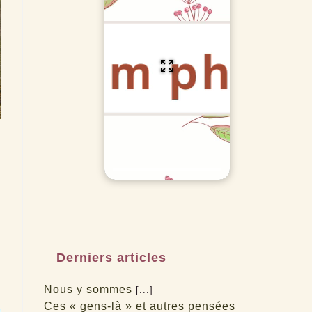
Derniers articles
Nous y sommes
[...]
Ces « gens-là » et autres pensées