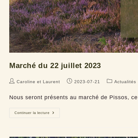
Marché du 22 juillet 2023
Auteur/autrice
Publication
Post
Caroline et Laurent
2023-07-21
Actualités
de
publiée :
category:
la
Nous seront présents au marché de Pissos, ce 
publication :
Marché
Continuer la lecture
du
22
juillet
2023